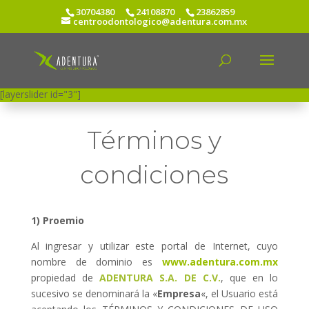
30704380
24108870
23862859
centroodontologico@adentura.com.mx
[layerslider id="3"]
Términos y
condiciones
1) Proemio
Al ingresar y utilizar este portal de Internet, cuyo
nombre de dominio es
www.adentura.com.mx
propiedad de
ADENTURA S.A. DE C.V.
, que en lo
sucesivo se denominará la «
Empresa
«, el Usuario está